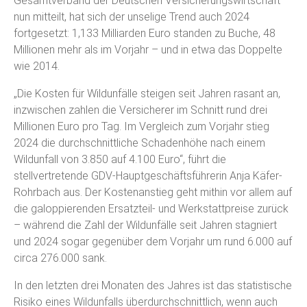
Gesamtverband der Deutschen Versicherungswirtschaft
nun mitteilt, hat sich der unselige Trend auch 2024
fortgesetzt: 1,133 Milliarden Euro standen zu Buche, 48
Millionen mehr als im Vorjahr – und in etwa das Doppelte
wie 2014.
„Die Kosten für Wildunfälle steigen seit Jahren rasant an,
inzwischen zahlen die Versicherer im Schnitt rund drei
Millionen Euro pro Tag. Im Vergleich zum Vorjahr stieg
2024 die durchschnittliche Schadenhöhe nach einem
Wildunfall von 3.850 auf 4.100 Euro“, führt die
stellvertretende GDV-Hauptgeschäftsführerin Anja Käfer-
Rohrbach aus. Der Kostenanstieg geht mithin vor allem auf
die galoppierenden Ersatzteil- und Werkstattpreise zurück
– während die Zahl der Wildunfälle seit Jahren stagniert
und 2024 sogar gegenüber dem Vorjahr um rund 6.000 auf
circa 276.000 sank.
In den letzten drei Monaten des Jahres ist das statistische
Risiko eines Wildunfalls überdurchschnittlich, wenn auch