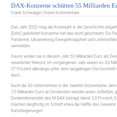
DAX-Konzerne schütten 55 Milliarden Eu
Frank Schwaiger | Keine Kommentare
Das Jahr 2022 mag als Krisenjahr in die Geschichte eing
(DAX) gelisteten Konzerne hat das nicht geschadet. Ein Plu
Pandemie, Ukrainekrieg, Energieknappheit und Lieferkett
vermelden.
Davon wollen sie in diesem Jahr 55 Milliarden Euro als Div
neuerlicher Rekord. Im vergangenen Jahr waren es 3,6 Mill
37 Prozent allerdings unter dem langjährigen Durchschnitt
lässt.
Auch die 50 Unternehmen in der zweiten Börsenreihe, dem
7,5 Milliarden Euro an Dividenden werden jenen zufließen,
Dividendenrendite des M-DAX beträgt damit 2,9 Prozent, f
machen langfristig im Schnitt etwa die Hälfte des Gewinn
Kurssteigerungen.