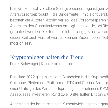
Das Konzept soll vor allem Geringverdiener begünstigen: „Fü
Altersvorsorgeprodukt – die Bürgerrente – mit leicht verst
betonen die Autoren. Attraktiver soll das Vorsorgesparen 
Absenken des Garantieniveaus ermöglichen würde; bei Rie
garantiert werden. Die Rente soll lebenslang gezahlt werd
dieser Zeit auch vererbt werden können. Zudem sollen Te
möglich sein.
Kryptoanleger halten die Treue
Frank Schwaiger | Keine Kommentare
Das Jahr 2022 ging mit einigen Skandalen in die Kryptow
Coinbase, Pleiten der Plattformen FTX und Celsius, Ankla
einer Umfrage des Wirtschaftsprüfungsunternehmens KPMG 
Assetklasse investieren. Rund zwei Drittel halten Bitcoin & C
Angesichts der katastrophalen Kursentwicklung im vergang