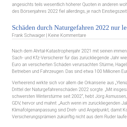
angesichts teils wesentlich höherer Quoten in anderen wo
des Börsenjahres 2022 fiel allerdings, je nach Einstiegsze
Schäden durch Naturgefahren 2022 nur le
Frank Schwaiger | Keine Kommentare
Nach dem Ahrtal-Katastrophenjahr 2021 mit seinen immen
Sach- und Kfz-Versicherer für das zurückliegende Jahr wie
Euro an versicherten Schäden verursachten Stürme, Hage
Betrieben und Fahrzeugen. Das sind etwa 100 Millionen Eur
Verheerend wirkte sich vor allem die Orkanserie aus „Ylenia“
Drittel der Naturgefahrenschäden 2022 sorgte. „Mit insgesam
schwersten Winterstürme seit 2002“, hebt Jörg Asmussen
GDV, hervor und mahnt: „Auch wenn im zurückliegenden Jah
Klimafolgenanpassung sind Dreh- und Angelpunkt, damit K
Versicherungsprämien zukünftig nicht aus dem Ruder laufen