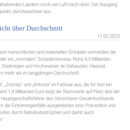
hlhabenden Ländern noch viel Luft nach oben. Der Ausgang
itpunkt, durchwachsen aus.
icht über Durchschnitt
11.02.2023
sen menschlichen und materiellen Schäden vermelden die
der ein „normales“ Schadensniveau. Rund 4,3 Milliarden
l, Starkregen und Hochwasser an Gebäuden, Hausrat,
o mehr als im langjährigen Durchschnitt.
, „Zeynep“ und „Antonia“ im Februar aus, die für fast ein
t 1,4 Milliarden Euro liegt die Sturmserie auf Platz drei der
, Hauptgeschäftsführer des Versicherer-Gesamtverbands
r die Extremregenfälle ausgeblieben sind: Prävention und
osten durch Naturkatastrophen und damit auch
.“