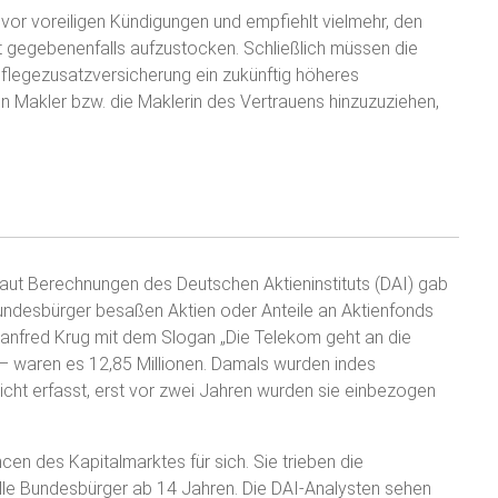
 vor voreiligen Kündigungen und empfiehlt vielmehr, den
eit gegebenenfalls aufzustocken. Schließlich müssen die
Pflegezusatzversicherung ein zukünftig höheres
n Makler bzw. die Maklerin des Vertrauens hinzuzuziehen,
aut Berechnungen des Deutschen Aktieninstituts (DAI) gab
Bundesbürger besaßen Aktien oder Anteile an Aktienfonds
anfred Krug mit dem Slogan „Die Telekom geht an die
e – waren es 12,85 Millionen. Damals wurden indes
cht erfasst, erst vor zwei Jahren wurden sie einbezogen
cen des Kapitalmarktes für sich. Sie trieben die
lle Bundesbürger ab 14 Jahren. Die DAI-Analysten sehen