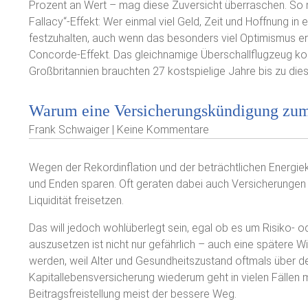
Prozent an Wert – mag diese Zuversicht überraschen. So
Fallacy“-Effekt: Wer einmal viel Geld, Zeit und Hoffnung in 
festzuhalten, auch wenn das besonders viel Optimismus e
Concorde-Effekt. Das gleichnamige Überschallflugzeug kon
Großbritannien brauchten 27 kostspielige Jahre bis zu die
Warum eine Versicherungskündigung zum S
Frank Schwaiger | Keine Kommentare
Wegen der Rekordinflation und der beträchtlichen Energie
und Enden sparen. Oft geraten dabei auch Versicherungen in
Liquidität freisetzen.
Das will jedoch wohlüberlegt sein, egal ob es um Risiko- o
auszusetzen ist nicht nur gefährlich – auch eine spätere 
werden, weil Alter und Gesundheitszustand oftmals über de
Kapitallebensversicherung wiederum geht in vielen Fällen mi
Beitragsfreistellung meist der bessere Weg.