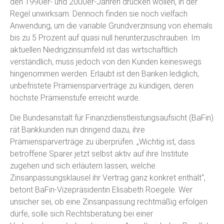
den 1990er- und 2000er-Jahren drücken wollen, in der
Regel unwirksam. Dennoch finden sie noch vielfach
Anwendung, um die variable Grundverzinsung von ehemals
bis zu 5 Prozent auf quasi null herunterzuschrauben. Im
aktuellen Niedrigzinsumfeld ist das wirtschaftlich
verständlich, muss jedoch von den Kunden keineswegs
hingenommen werden. Erlaubt ist den Banken lediglich,
unbefristete Prämiensparverträge zu kündigen, deren
höchste Prämienstufe erreicht wurde.
Die Bundesanstalt für Finanzdienstleistungsaufsicht (BaFin)
rät Bankkunden nun dringend dazu, ihre
Prämiensparverträge zu überprüfen. „Wichtig ist, dass
betroffene Sparer jetzt selbst aktiv auf ihre Institute
zugehen und sich erläutern lassen, welche
Zinsanpassungsklausel ihr Vertrag ganz konkret enthält“,
betont BaFin-Vizepräsidentin Elisabeth Roegele. Wer
unsicher sei, ob eine Zinsanpassung rechtmäßig erfolgen
dürfe, solle sich Rechtsberatung bei einer