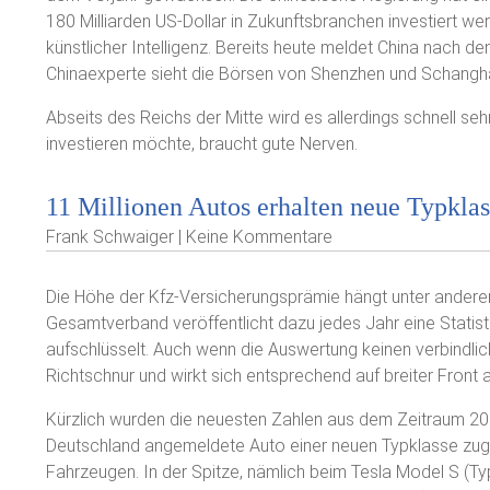
180 Milliarden US-Dollar in Zukunftsbranchen investiert wer
künstlicher Intelligenz. Bereits heute meldet China nach 
Chinaexperte sieht die Börsen von Shenzhen und Schangha
Abseits des Reichs der Mitte wird es allerdings schnell se
investieren möchte, braucht gute Nerven.
11 Millionen Autos erhalten neue Typkla
Frank Schwaiger | Keine Kommentare
Die Höhe der Kfz-Versicherungsprämie hängt unter andere
Gesamtverband veröffentlicht dazu jedes Jahr eine Statisti
aufschlüsselt. Auch wenn die Auswertung keinen verbindlich
Richtschnur und wirkt sich entsprechend auf breiter Front
Kürzlich wurden die neuesten Zahlen aus dem Zeitraum 2017
Deutschland angemeldete Auto einer neuen Typklasse zugeo
Fahrzeugen. In der Spitze, nämlich beim Tesla Model S (Typ