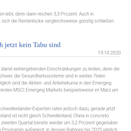
 lebt, denn dann reichen 3,3 Prozent. Auch in
 sich die Rentenlücke vergleichsweise günstig schließen.
jetzt kein Tabu sind
19.10.2020
damit einhergehenden Einschränkungen zu leiden, denn die
schwer, die Gesundheitssysteme sind in weiten Teilen
lich sind die Aktien- und Anleihekurse in den Emerging
enindex MSCI Emerging Markets beispielsweise im März um
Schwellenländer-Experten raten jedoch dazu, gerade jetzt
land ist nicht gleich Schwellenland; China in concreto
m zweiten Quartal bereits wieder um 3,2 Prozent gegenüber
n Programm aufgelegt, in dessen Rahmen bis 2025 jährlich