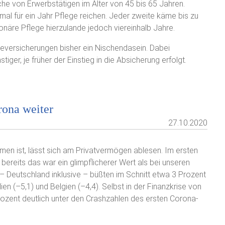
he von Erwerbstätigen im Alter von 45 bis 65 Jahren.
mal für ein Jahr Pflege reichen. Jeder zweite käme bis zu
ionäre Pflege hierzulande jedoch viereinhalb Jahre.
egeversicherungen bisher ein Nischendasein. Dabei
ger, je früher der Einstieg in die Absicherung erfolgt.
rona weiter
27.10.2020
en ist, lässt sich am Privatvermögen ablesen. Im ersten
ereits das war ein glimpflicherer Wert als bei unseren
 Deutschland inklusive – büßten im Schnitt etwa 3 Prozent
ien (–5,1) und Belgien (–4,4). Selbst in der Finanzkrise von
rozent deutlich unter den Crashzahlen des ersten Corona-