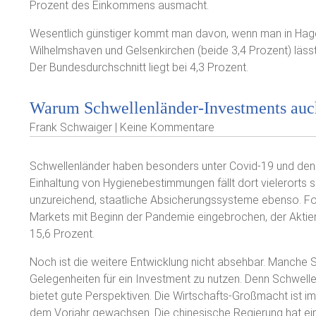
Prozent des Einkommens ausmacht.
Wesentlich günstiger kommt man davon, wenn man in Hagen
Wilhelmshaven und Gelsenkirchen (beide 3,4 Prozent) lässt
Der Bundesdurchschnitt liegt bei 4,3 Prozent.
Warum Schwellenländer-Investments auch 
Frank Schwaiger | Keine Kommentare
Schwellenländer haben besonders unter Covid-19 und den 
Einhaltung von Hygienebestimmungen fällt dort vielerorts 
unzureichend, staatliche Absicherungssysteme ebenso. Folg
Markets mit Beginn der Pandemie eingebrochen, der Akti
15,6 Prozent.
Noch ist die weitere Entwicklung nicht absehbar. Manche 
Gelegenheiten für ein Investment zu nutzen. Denn Schwellen
bietet gute Perspektiven. Die Wirtschafts-Großmacht ist i
dem Vorjahr gewachsen. Die chinesische Regierung hat ei