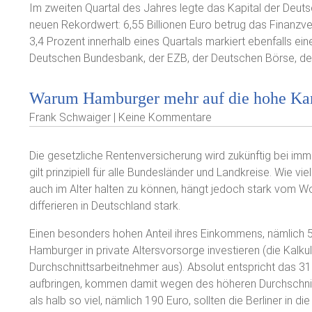
Im zweiten Quartal des Jahres legte das Kapital der Deutsc
neuen Rekordwert: 6,55 Billionen Euro betrug das Finan
3,4 Prozent innerhalb eines Quartals markiert ebenfalls e
Deutschen Bundesbank, der EZB, der Deutschen Börse, des
Warum Hamburger mehr auf die hohe Kant
Frank Schwaiger | Keine Kommentare
Die gesetzliche Rentenversicherung wird zukünftig bei im
gilt prinzipiell für alle Bundesländer und Landkreise. Wie 
auch im Alter halten zu können, hängt jedoch stark vom 
differieren in Deutschland stark.
Einen besonders hohen Anteil ihres Einkommens, nämlich 
Hamburger in private Altersvorsorge investieren (die Kalku
Durchschnittsarbeitnehmer aus). Absolut entspricht das 3
aufbringen, kommen damit wegen des höheren Durchschni
als halb so viel, nämlich 190 Euro, sollten die Berliner in 