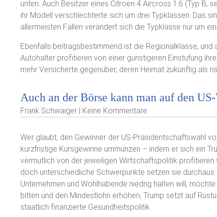
unten. Auch Besitzer eines Citroen 4 Aircross 1.6 (Typ B, s
ihr Modell verschlechterte sich um drei Typklassen. Das sin
allermeisten Fällen verändert sich die Typklasse nur um ein
Ebenfalls beitragsbestimmend ist die Regionalklasse, und 
Autohalter profitieren von einer günstigeren Einstufung ihr
mehr Versicherte gegenüber, deren Heimat zukünftig als risk
Auch an der Börse kann man auf den US
Frank Schwaiger | Keine Kommentare
Wer glaubt, den Gewinner der US-Präsidentschaftswahl vor
kurzfristige Kursgewinne ummünzen – indem er sich ein Trump
vermutlich von der jeweiligen Wirtschaftspolitik profitier
doch unterschiedliche Schwerpunkte setzen sie durchaus:
Unternehmen und Wohlhabende niedrig halten will, möchte
bitten und den Mindestlohn erhöhen; Trump setzt auf Rüstu
staatlich finanzierte Gesundheitspolitik.