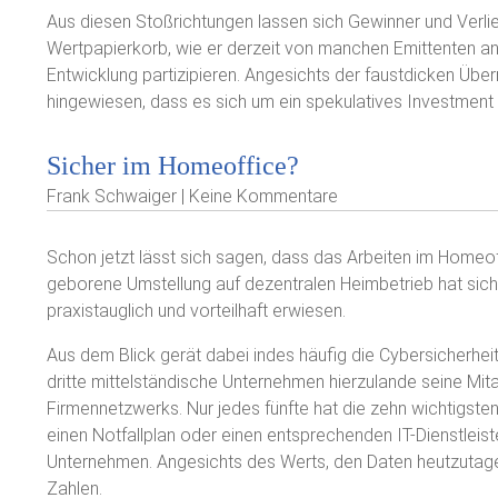
Aus diesen Stoßrichtungen lassen sich Gewinner und Verli
Wertpapierkorb, wie er derzeit von manchen Emittenten an
Entwicklung partizipieren. Angesichts der faustdicken Übe
hingewiesen, dass es sich um ein spekulatives Investment –
Sicher im Homeoffice?
Frank Schwaiger | Keine Kommentare
Schon jetzt lässt sich sagen, dass das Arbeiten im Homeo
geborene Umstellung auf dezentralen Heimbetrieb hat sich
praxistauglich und vorteilhaft erwiesen.
Aus dem Blick gerät dabei indes häufig die Cybersicherheit
dritte mittelständische Unternehmen hierzulande seine Mit
Firmennetzwerks. Nur jedes fünfte hat die zehn wichtigst
einen Notfallplan oder einen entsprechenden IT-Dienstleiste
Unternehmen. Angesichts des Werts, den Daten heutzutag
Zahlen.