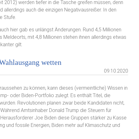
eit 2012) werden tiefer in die Tasche greifen müssen, denn
d allerdings auch die einzigen Negativausreißer. In den
e Stufe.
auch hier gab es unlängst Änderungen. Rund 4,5 Millionen
es Meldeorts, mit 4,8 Millionen stehen ihnen allerdings etwas
anter gilt.
-Wahlausgang wetten
09.10.2020
aussehen zu können, kann dieses (vermeintliche) Wissen in
- oder Biden-Portfolio zulegt. Es enthält Titel, die
en würden. Revolutionen planen zwar beide Kandidaten nicht,
 Während Amtsinhaber Donald Trump die Steuern für
 Herausforderer Joe Biden diese Gruppen stärker zu Kasse
ng und fossile Energien, Biden mehr auf Klimaschutz und