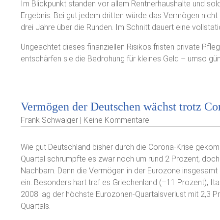
Im Blickpunkt standen vor allem Rentnerhaushalte und solc
Ergebnis: Bei gut jedem dritten würde das Vermögen nicht 
drei Jahre über die Runden. Im Schnitt dauert eine vollstat
Ungeachtet dieses finanziellen Risikos fristen private Pfl
entschärfen sie die Bedrohung für kleines Geld – umso günsti
Vermögen der Deutschen wächst trotz Co
Frank Schwaiger | Keine Kommentare
Wie gut Deutschland bisher durch die Corona-Krise gekomm
Quartal schrumpfte es zwar noch um rund 2 Prozent, doch b
Nachbarn. Denn die Vermögen in der Eurozone insgesamt –
ein. Besonders hart traf es Griechenland (–11 Prozent), Ital
2008 lag der höchste Eurozonen-Quartalsverlust mit 2,3 P
Quartals.