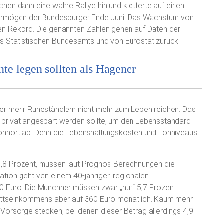
hen dann eine wahre Rallye hin und kletterte auf einen
zvermögen der Bundesbürger Ende Juni. Das Wachstum von
inen Rekord. Die genannten Zahlen gehen auf Daten der
 Statistischen Bundesamts und von Eurostat zurück.
e legen sollten als Hagener
mer mehr Ruheständlern nicht mehr zum Leben reichen. Das
viel privat angespart werden sollte, um den Lebensstandard
Wohnort ab. Denn die Lebenshaltungskosten und Lohniveaus
5,8 Prozent, müssen laut Prognos-Berechnungen die
lation geht von einem 40-jährigen regionalen
10 Euro. Die Münchner müssen zwar „nur“ 5,7 Prozent
ttseinkommens aber auf 360 Euro monatlich. Kaum mehr
die Vorsorge stecken, bei denen dieser Betrag allerdings 4,9