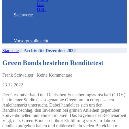
Gas
DSL
Sachwerte
SOLIT-Kapital – Spezialist für Edelmetallösungen!
SMH AG – Die Welt der echten Werte
MILLER FOREST – Waldinvestments!
INVESTMENTFONDS – für alle!
Vorsorgevollmacht
Startseite
>
Archiv für Dezember 2022
Green Bonds bestehen Renditetest
Frank Schwaiger | Keine Kommentare
23.12.2022
Der Gesamtverband der Deutschen Versicherungswirtschaft (GDV)
hat in einer Studie das sogenannte Greenium im europäischen
Anleihemarkt untersucht. Dabei handelt es sich um den
Renditeabschlag, den Investoren bei grünen Anleihen gegenüber
konventionellen hinnehmen müssen. Das Ergebnis der Rechenarbeit
zeigt, dass Green Bonds seit ihrer Einführung vor zehn Jahren
deutlich aufgeholt haben und mittlerweile in vielen Bereichen mit