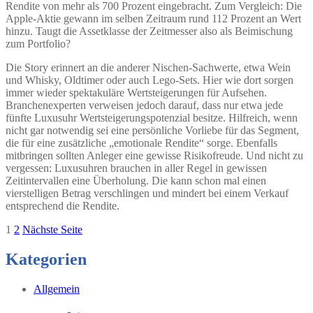
Rendite von mehr als 700 Prozent eingebracht. Zum Vergleich: Die
Apple-Aktie gewann im selben Zeitraum rund 112 Prozent an Wert
hinzu. Taugt die Assetklasse der Zeitmesser also als Beimischung
zum Portfolio?
Die Story erinnert an die anderer Nischen-Sachwerte, etwa Wein
und Whisky, Oldtimer oder auch Lego-Sets. Hier wie dort sorgen
immer wieder spektakuläre Wertsteigerungen für Aufsehen.
Branchenexperten verweisen jedoch darauf, dass nur etwa jede
fünfte Luxusuhr Wertsteigerungspotenzial besitze. Hilfreich, wenn
nicht gar notwendig sei eine persönliche Vorliebe für das Segment,
die für eine zusätzliche „emotionale Rendite“ sorge. Ebenfalls
mitbringen sollten Anleger eine gewisse Risikofreude. Und nicht zu
vergessen: Luxusuhren brauchen in aller Regel in gewissen
Zeitintervallen eine Überholung. Die kann schon mal einen
vierstelligen Betrag verschlingen und mindert bei einem Verkauf
entsprechend die Rendite.
Seitennummerierung
Seite
Seite
1
2
Nächste Seite
der
Kategorien
Beiträge
Allgemein