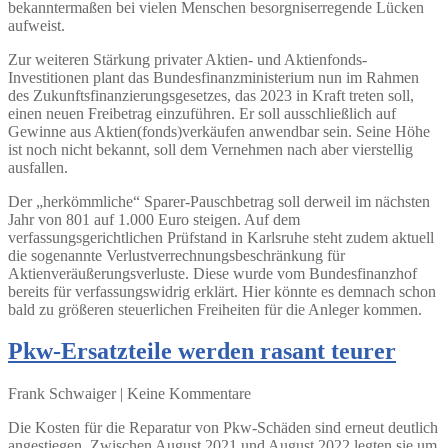
bekanntermaßen bei vielen Menschen besorgniserregende Lücken
aufweist.
Zur weiteren Stärkung privater Aktien- und Aktienfonds-
Investitionen plant das Bundesfinanzministerium nun im Rahmen
des Zukunftsfinanzierungsgesetzes, das 2023 in Kraft treten soll,
einen neuen Freibetrag einzuführen. Er soll ausschließlich auf
Gewinne aus Aktien(fonds)verkäufen anwendbar sein. Seine Höhe
ist noch nicht bekannt, soll dem Vernehmen nach aber vierstellig
ausfallen.
Der „herkömmliche“ Sparer-Pauschbetrag soll derweil im nächsten
Jahr von 801 auf 1.000 Euro steigen. Auf dem
verfassungsgerichtlichen Prüfstand in Karlsruhe steht zudem aktuell
die sogenannte Verlustverrechnungsbeschränkung für
Aktienveräußerungsverluste. Diese wurde vom Bundesfinanzhof
bereits für verfassungswidrig erklärt. Hier könnte es demnach schon
bald zu größeren steuerlichen Freiheiten für die Anleger kommen.
Pkw-Ersatzteile werden rasant teurer
Frank Schwaiger | Keine Kommentare
Die Kosten für die Reparatur von Pkw-Schäden sind erneut deutlich
angestiegen. Zwischen August 2021 und August 2022 legten sie um