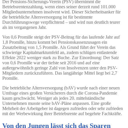
Der Pensions-Sicherungs-Verein (PSV) übernimmt die
Betriebsrentenzahlung, wenn eines seiner derzeit rund 101.000
Mitgliedsunternehmen insolvent wird. Dieser Sicherheitsanker für
die betriebliche Altersversorgung ist für bestimmte
Durchführungswege verpflichtend – und wird nun deutlich teurer
als im vergangenen Jahr.
Von 0,6 Promille steigt der PSV-Beitrag für das laufende Jahr auf
1,8 Promille, hinzu kommt bei Pensionskassenzusagen ein
Zusatzbeitrag von 1,5 Promille. Als Grund führt der Verein das
schwierige Kapitalmarktumfeld an, zudem schlügen entlastende
Effekte 2022 weniger stark zu Buche. Zur Einordnung: Der Satz
von 0,6 Promille war der tiefste seit 2016 und auf eine
außergewöhnlich geringe Zahl von Insolvenzen unter den PSV-
Mitgliedern zurückzuführen. Das langjährige Mittel liegt bei 2,7
Promille.
Die betriebliche Altersversorgung (bAV) wurde nach einer neuen
Umfrage eines großen Versicherers durch die Corona-Pandemie
kaum geschwächt. Weniger als jedes 20. mittelständische
Unternehmen musste seine bAV-Pläne anpassen. Eine große
Mehrheit der Arbeitgeber ist dagegen zufrieden oder sehr zufrieden
mit der Werbewirkung ihrer Betriebsrente auf begehrte Fachkräfte.
Von den Jungen lässt sich das Sparen