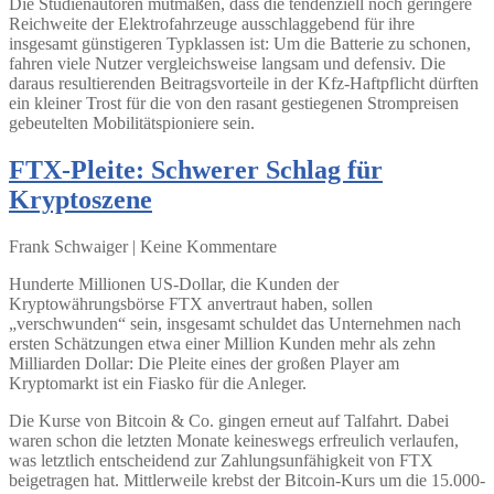
Die Studienautoren mutmaßen, dass die tendenziell noch geringere
Reichweite der Elektrofahrzeuge ausschlaggebend für ihre
insgesamt günstigeren Typklassen ist: Um die Batterie zu schonen,
fahren viele Nutzer vergleichsweise langsam und defensiv. Die
daraus resultierenden Beitragsvorteile in der Kfz-Haftpflicht dürften
ein kleiner Trost für die von den rasant gestiegenen Strompreisen
gebeutelten Mobilitätspioniere sein.
FTX-Pleite: Schwerer Schlag für
Kryptoszene
Frank Schwaiger | Keine Kommentare
Hunderte Millionen US-Dollar, die Kunden der
Kryptowährungsbörse FTX anvertraut haben, sollen
„verschwunden“ sein, insgesamt schuldet das Unternehmen nach
ersten Schätzungen etwa einer Million Kunden mehr als zehn
Milliarden Dollar: Die Pleite eines der großen Player am
Kryptomarkt ist ein Fiasko für die Anleger.
Die Kurse von Bitcoin & Co. gingen erneut auf Talfahrt. Dabei
waren schon die letzten Monate keineswegs erfreulich verlaufen,
was letztlich entscheidend zur Zahlungsunfähigkeit von FTX
beigetragen hat. Mittlerweile krebst der Bitcoin-Kurs um die 15.000-