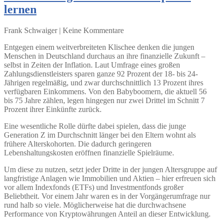
lernen
Frank Schwaiger | Keine Kommentare
Entgegen einem weitverbreiteten Klischee denken die jungen
Menschen in Deutschland durchaus an ihre finanzielle Zukunft –
selbst in Zeiten der Inflation. Laut Umfrage eines großen
Zahlungsdienstleisters sparen ganze 92 Prozent der 18- bis 24-
Jährigen regelmäßig, und zwar durchschnittlich 13 Prozent ihres
verfügbaren Einkommens. Von den Babyboomern, die aktuell 56
bis 75 Jahre zählen, legen hingegen nur zwei Drittel im Schnitt 7
Prozent ihrer Einkünfte zurück.
Eine wesentliche Rolle dürfte dabei spielen, dass die junge
Generation Z im Durchschnitt länger bei den Eltern wohnt als
frühere Alterskohorten. Die dadurch geringeren
Lebenshaltungskosten eröffnen finanzielle Spielräume.
Um diese zu nutzen, setzt jeder Dritte in der jungen Altersgruppe auf
langfristige Anlagen wie Immobilien und Aktien – hier erfreuen sich
vor allem Indexfonds (ETFs) und Investmentfonds großer
Beliebtheit. Vor einem Jahr waren es in der Vorgängerumfrage nur
rund halb so viele. Möglicherweise hat die durchwachsene
Performance von Kryptowährungen Anteil an dieser Entwicklung.