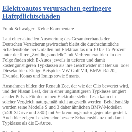
Elektroautos verursachen geringere
Haftpflichtschäden
Frank Schwaiger | Keine Kommentare
Laut einer aktuellen Auswertung des Gesamtverbands der
Deutschen Versicherungswirtschaft bleibt die durchschnittliche
Schadenshöhe bei Unfällen mit Elektroautos um 10 bis 15 Prozent
unter der ihrer „Zwillingsmodelle“ mit Verbrennerantrieb. In der
Folge finden sich E-Autos jeweils in tieferen und damit
kostengünstigeren Typklassen als ihre Geschwister mit Benzin- oder
Dieselantrieb. Einige Beispiele: VW Golf VII, BMW i3/220i,
Hyundai Konas und Ioniqs sowie Smarts.
Ausnahmen bilden der Renault Zoe, der wie der Clio bewertet wird,
und der Nissan Leaf, der in einer ungünstigeren Typklasse rangiert
als der Pulsar. Für den reinen Elektrohersteller Tesla kann ein
solcher Vergleich naturgemäß nicht angestellt werden. Behelfsmäßig
wurden seine Modelle S und 3 daher ähnlichen BMW-Modellen
(540I XDrive und 330I) mit Verbrennungsmotor gegenübergestellt:
Auch hier zeigen Letztere eine bessere Schadensbilanz und damit
Typklasse als die E-Autos.