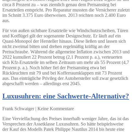
circa 8 Prozent zu – was ziemlich genau dem Preisanstieg bei
Ersatzteilen entspricht. Pro Reparatur mussten die Versicherer zuletzt
im Schnitt 3.375 Euro überweisen. 2013 reichten noch 2.400 Euro
aus.
Für von außen sichtbare Ersatzteile wie Windschutzscheiben, Türen
und Kotflügel gilt der sogenannte Designschutz. Er läuft auf ein
Quasi-Monopol der Hersteller hinaus. Diese ließen und lassen sich
nicht zweimal bitten und drehen regelmäßig kräftig an der
Preisschraube. Während die allgemeine Inflation zwischen 2013 und
2022 kumuliert 22 Prozent betrug (2,1 Prozent p. a.), verteuerten
sich Kfz-Ersatzteile im selben Zeitraum um mehr als 55 Prozent (4,7
Prozent p. a.). Noch höher fiel der Preisanstieg etwa bei
Rückleuchten mit 79 und bei Kofferraumklappen mit 73 Prozent
aus. Das einträgliche Privileg der Autohersteller soll zwar gesetzlich
abgeschafft werden – allerdings erst 2045.
Luxusuhren: eine Sachwerte-Alternative?
Frank Schwaiger | Keine Kommentare
Eine Vervielfachung des Preises innerhalb weniger Jahre, das ist das
Versprechen der Assetklasse Luxusuhren. So hätte beispielsweise
der Kauf des Modells Patek Philippe Nautilus 2014 bis heute eine