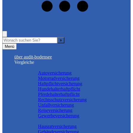
+49 (8382) 50 43 882
Rufen Sie mich an, ich berate Sie gerne!
Suche
Menü
über audit-bodensee
Vergleiche
Sach und KFZ
Autoversicherung
Motorradversicherung
Haftpflichtversicherung
Hundehalterhaftpflicht
Pferdehalterhaftpflicht
Rechtsschutzversicherung
Unfallversicherung
Reiseversicherung
Gewerbeversicherung
Wohnung & Haus
Hausratversicherung
Gebäudeversicherung