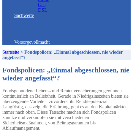
Gas
DSL
Sachwerte
SOLIT-Kapital – Spezialist für Edelmetallösungen!
SMH AG – Die Welt der echten Werte
MILLER FOREST – Waldinvestments!
INVESTMENTFONDS – für alle!
Vorsorgevollmacht
Startseite
>
Fondspolicen: „Einmal abgeschlossen, nie wieder
angefasst“?
Fondspolicen: „Einmal abgeschlossen, nie
wieder angefasst“?
Fondsgebundene Lebens- und Rentenversicherungen gewinnen
kontinuierlich an Beliebtheit. Gerade in Niedrigzinszeiten bieten sie
überzeugende Vorteile – zuvörderst ihr Renditepotenzial.
Langfristig, das zeigt die Erfahrung, geht es an den Kapitalmärkten
immer nach oben. Diese Tatsache machen sich Fondspolicen
zunutze und verknüpfen sie mit verschiedenen
Sicherheitsmaßnahmen, von Beitragsgarantien bis
Ablaufmanagement.