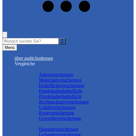
+49 (8382) 50 43 882
Rufen Sie mich an, ich berate Sie gerne!
Suche
Menü
über audit-bodensee
Vergleiche
Sach und KFZ
Autoversicherung
Motorradversicherung
Haftpflichtversicherung
Hundehalterhaftpflicht
Pferdehalterhaftpflicht
Rechtsschutzversicherung
Unfallversicherung
Reiseversicherung
Gewerbeversicherung
Wohnung & Haus
Hausratversicherung
Gebäudeversicherung