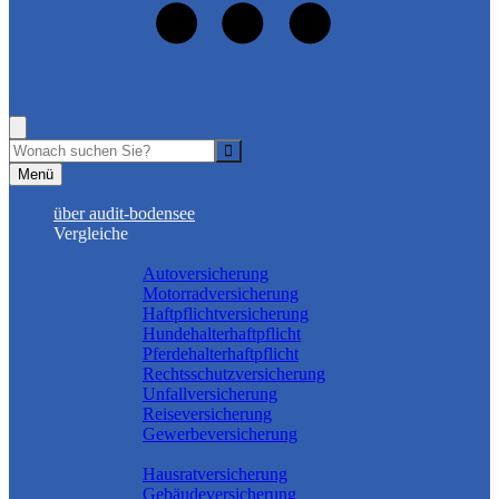
+49 (8382) 50 43 882
Rufen Sie mich an, ich berate Sie gerne!
Suche
Menü
über audit-bodensee
Vergleiche
Sach und KFZ
Autoversicherung
Motorradversicherung
Haftpflichtversicherung
Hundehalterhaftpflicht
Pferdehalterhaftpflicht
Rechtsschutzversicherung
Unfallversicherung
Reiseversicherung
Gewerbeversicherung
Wohnung & Haus
Hausratversicherung
Gebäudeversicherung