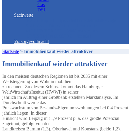
Gas
DSL
Sachwerte
SOLIT-Kapital – Spezialist für Edelmetallösungen!
SMH AG – Die Welt der echten Werte
MILLER FOREST – Waldinvestments!
INVESTMENTFONDS – für alle!
Vorsorgevollmacht
Startseite
>
Immobilienkauf wieder attraktiver
Immobilienkauf wieder attraktiver
In den meisten deutschen Regionen ist bis 2035 mit einer
Wertsteigerung von Wohnimmobilien
zu rechnen. Zu diesem Schluss kommt das Hamburger
WeltWirtschaftsInstitut (HWWI) in seiner
jährlich im Auftrag einer Großbank erstellten Marktanalyse. Im
Durchschnitt werde das
Preiswachstum von Bestands-Eigentumswohnungen bei 0,4 Prozent
jährlich liegen. In dieser
Hinsicht wird Leipzig mit 1,9 Prozent p. a. das größte Potenzial
zugetraut, gefolgt von den
Landkreisen Barnim (1,3), Oberhavel und Konstanz (beide 1,2).