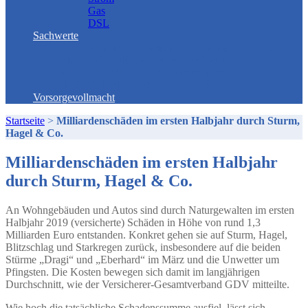
Gas
DSL
Sachwerte
SOLIT-Kapital – Spezialist für Edelmetallösungen!
SMH AG – Die Welt der echten Werte
MILLER FOREST – Waldinvestments!
INVESTMENTFONDS – für alle!
Vorsorgevollmacht
Startseite
>
Milliardenschäden im ersten Halbjahr durch Sturm,
Hagel & Co.
Milliardenschäden im ersten Halbjahr
durch Sturm, Hagel & Co.
An Wohngebäuden und Autos sind durch Naturgewalten im ersten
Halbjahr 2019 (versicherte) Schäden in Höhe von rund 1,3
Milliarden Euro entstanden. Konkret gehen sie auf Sturm, Hagel,
Blitzschlag und Starkregen zurück, insbesondere auf die beiden
Stürme „Dragi“ und „Eberhard“ im März und die Unwetter um
Pfingsten. Die Kosten bewegen sich damit im langjährigen
Durchschnitt, wie der Versicherer-Gesamtverband GDV mitteilte.
Wie hoch die tatsächliche Schadenssumme ausfiel, lässt sich