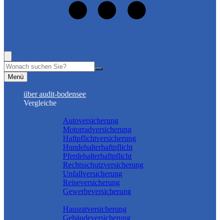
+49 (8382) 50 43 882
Rufen Sie mich an, ich berate Sie gerne!
Suche
Menü
über audit-bodensee
Vergleiche
Sach und KFZ
Autoversicherung
Motorradversicherung
Haftpflichtversicherung
Hundehalterhaftpflicht
Pferdehalterhaftpflicht
Rechtsschutzversicherung
Unfallversicherung
Reiseversicherung
Gewerbeversicherung
Wohnung & Haus
Hausratversicherung
Gebäudeversicherung