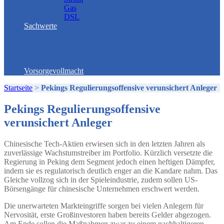
Gas
DSL
Sachwerte
SOLIT-Kapital – Spezialist für Edelmetallösungen!
SMH AG – Die Welt der echten Werte
MILLER FOREST – Waldinvestments!
INVESTMENTFONDS – für alle!
Vorsorgevollmacht
Startseite
>
Pekings Regulierungsoffensive verunsichert Anleger
Pekings Regulierungsoffensive
verunsichert Anleger
Chinesische Tech-Aktien erwiesen sich in den letzten Jahren als
zuverlässige Wachstumstreiber im Portfolio. Kürzlich versetzte die
Regierung in Peking dem Segment jedoch einen heftigen Dämpfer,
indem sie es regulatorisch deutlich enger an die Kandare nahm. Das
Gleiche vollzog sich in der Spieleindustrie, zudem sollen US-
Börsengänge für chinesische Unternehmen erschwert werden.
Die unerwarteten Markteingriffe sorgen bei vielen Anlegern für
Nervosität, erste Großinvestoren haben bereits Gelder abgezogen.
Am Ende sollen die Maßnahmen zwar zu einem nachhaltigeren