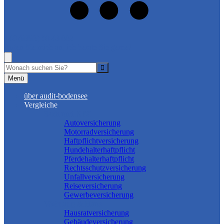
+49 (8382) 50 43 882
Rufen Sie mich an, ich berate Sie gerne!
Suche
Menü
über audit-bodensee
Vergleiche
Sach und KFZ
Autoversicherung
Motorradversicherung
Haftpflichtversicherung
Hundehalterhaftpflicht
Pferdehalterhaftpflicht
Rechtsschutzversicherung
Unfallversicherung
Reiseversicherung
Gewerbeversicherung
Wohnung & Haus
Hausratversicherung
Gebäudeversicherung