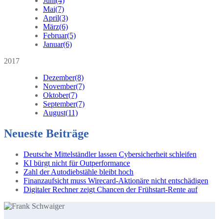
Juni
(4)
Mai
(7)
April
(3)
März
(6)
Februar
(5)
Januar
(6)
2017
Dezember
(8)
November
(7)
Oktober
(7)
September
(7)
August
(11)
Neueste Beiträge
Deutsche Mittelständler lassen Cybersicherheit schleifen
KI bürgt nicht für Outperformance
Zahl der Autodiebstähle bleibt hoch
Finanzaufsicht muss Wirecard-Aktionäre nicht entschädigen
Digitaler Rechner zeigt Chancen der Frühstart-Rente auf