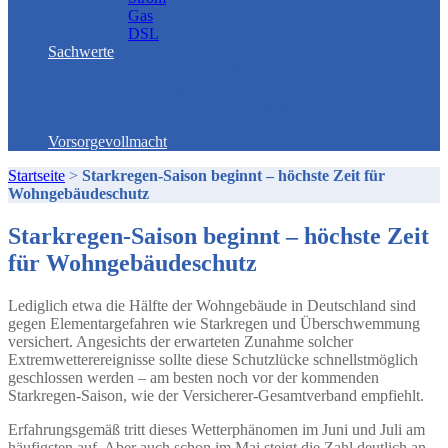
Gas
DSL
Sachwerte
SOLIT-Kapital – Spezialist für Edelmetallösungen!
SMH AG – Die Welt der echten Werte
MILLER FOREST – Waldinvestments!
INVESTMENTFONDS – für alle!
Vorsorgevollmacht
Startseite
>
Starkregen-Saison beginnt – höchste Zeit für
Wohngebäudeschutz
Starkregen-Saison beginnt – höchste Zeit
für Wohngebäudeschutz
Lediglich etwa die Hälfte der Wohngebäude in Deutschland sind
gegen Elementargefahren wie Starkregen und Überschwemmung
versichert. Angesichts der erwarteten Zunahme solcher
Extremwetterereignisse sollte diese Schutzlücke schnellstmöglich
geschlossen werden – am besten noch vor der kommenden
Starkregen-Saison, wie der Versicherer-Gesamtverband empfiehlt.
Erfahrungsgemäß tritt dieses Wetterphänomen im Juni und Juli am
häufigsten auf. Aber auch schon im Mai steigt die Zahl deutlich an,