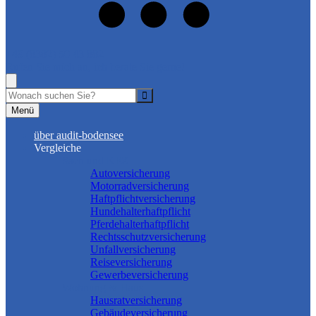
+49 (8382) 50 43 882
Rufen Sie mich an, ich berate Sie gerne!
Suche
Menü
über audit-bodensee
Vergleiche
Sach und KFZ
Autoversicherung
Motorradversicherung
Haftpflichtversicherung
Hundehalterhaftpflicht
Pferdehalterhaftpflicht
Rechtsschutzversicherung
Unfallversicherung
Reiseversicherung
Gewerbeversicherung
Wohnung & Haus
Hausratversicherung
Gebäudeversicherung