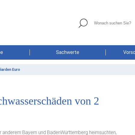
he
Sachwerte
Vors
iarden Euro
ochwasserschäden von 2
ter anderem Bayern und BadenWürttemberg heimsuchten,