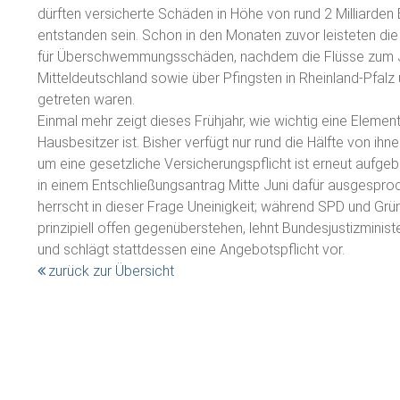
dürften versicherte Schäden in Höhe von rund 2 Milliarden
entstanden sein. Schon in den Monaten zuvor leisteten die
für Überschwemmungsschäden, nachdem die Flüsse zum J
Mitteldeutschland sowie über Pfingsten in Rheinland-Pfalz 
getreten waren.
Einmal mehr zeigt dieses Frühjahr, wie wichtig eine Eleme
Hausbesitzer ist. Bisher verfügt nur rund die Hälfte von ih
um eine gesetzliche Versicherungspflicht ist erneut aufg
in einem Entschließungsantrag Mitte Juni dafür ausgespro
herrscht in dieser Frage Uneinigkeit; während SPD und Grün
prinzipiell offen gegenüberstehen, lehnt Bundesjustizmin
und schlägt stattdessen eine Angebotspflicht vor.
zurück zur Übersicht