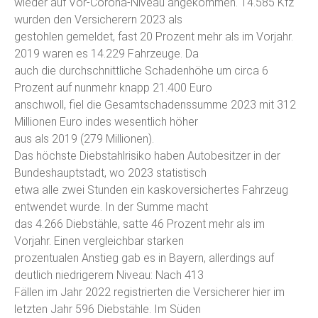
wieder auf Vor-Corona-Niveau angekommen. 14.585 Kfz
wurden den Versicherern 2023 als
gestohlen gemeldet, fast 20 Prozent mehr als im Vorjahr.
2019 waren es 14.229 Fahrzeuge. Da
auch die durchschnittliche Schadenhöhe um circa 6
Prozent auf nunmehr knapp 21.400 Euro
anschwoll, fiel die Gesamtschadenssumme 2023 mit 312
Millionen Euro indes wesentlich höher
aus als 2019 (279 Millionen).
Das höchste Diebstahlrisiko haben Autobesitzer in der
Bundeshauptstadt, wo 2023 statistisch
etwa alle zwei Stunden ein kaskoversichertes Fahrzeug
entwendet wurde. In der Summe macht
das 4.266 Diebstähle, satte 46 Prozent mehr als im
Vorjahr. Einen vergleichbar starken
prozentualen Anstieg gab es in Bayern, allerdings auf
deutlich niedrigerem Niveau: Nach 413
Fällen im Jahr 2022 registrierten die Versicherer hier im
letzten Jahr 596 Diebstähle. Im Süden